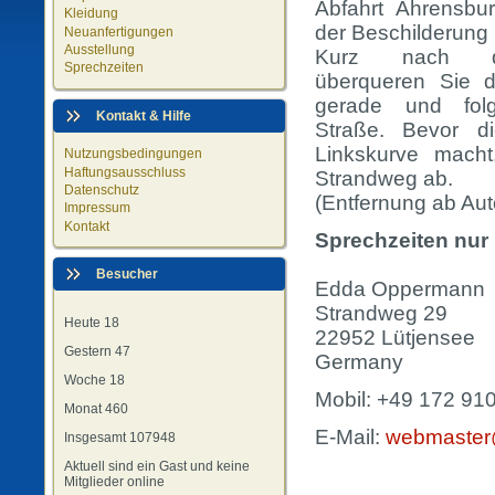
Abfahrt Ahrensbu
Kleidung
der Beschilderung
Neuanfertigungen
Ausstellung
Kurz nach de
Sprechzeiten
überqueren Sie 
gerade und folg
Kontakt & Hilfe
Straße. Bevor d
Linkskurve macht
Nutzungsbedingungen
Haftungsausschluss
Strandweg ab.
Datenschutz
(Entfernung ab Aut
Impressum
Kontakt
Sprechzeiten nur 
Besucher
Edda Oppermann
Strandweg 29
Heute
18
22952 Lütjensee
Gestern
47
Germany
Woche
18
Mobil: +49 172 91
Monat
460
E-Mail:
webmaster
Insgesamt
107948
Aktuell sind ein Gast und keine
Mitglieder online